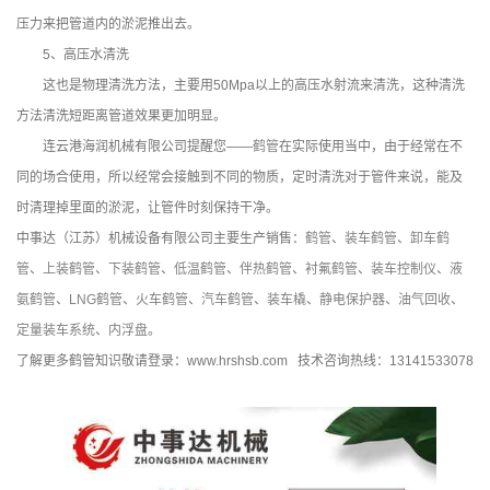
压力来把管道内的淤泥推出去。
5、高压水清洗
这也是物理清洗方法，主要用50Mpa以上的高压水射流来清洗，这种清洗
方法清洗短距离管道效果更加明显。
连云港海润机械有限公司提醒您——
鹤管
在实际使用当中，由于经常在不
同的场合使用，所以经常会接触到不同的物质，定时清洗对于管件来说，能及
时清理掉里面的淤泥，让管件时刻保持干净。
中事达（江苏）机械设备有限公司主要生产销售：
鹤管
、
装车鹤管
、
卸车鹤
管
、
上装鹤管
、
下装鹤管
、
低温鹤管
、
伴热鹤管
、
衬氟鹤管
、
装车控制仪
、
液
氨鹤管
、
LNG鹤管
、
火车鹤管
、
汽车鹤管
、
装车橇
、
静电保护器
、
油气回收
、
定量装车系统
、
内浮盘
。
了解更多鹤管知识敬请登录：www.hrshsb.com 技术咨询热线：13141533078