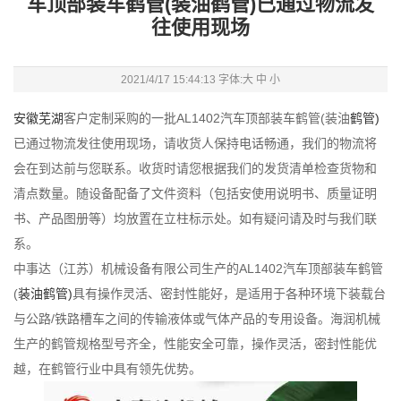
车顶部装车鹤管(装油鹤管)已通过物流发
往使用现场
2021/4/17 15:44:13 字体:
大
中
小
安徽芜湖
客户定制采购的一批AL1402汽车顶部装车鹤管(装油
鹤管)
已通过物流发往使用现场，请收货人保持电话畅通，我们的物流将
会在到达前与您联系。收货时请您根据我们的发货清单检查货物和
清点数量。随设备配备了文件资料（包括安使用说明书、质量证明
书、产品图册等）均放置在立柱标示处。如有疑问请及时与我们联
系。
中事达（江苏）机械设备有限公司
生产的AL1402汽车顶部装车鹤管
(
装油鹤管)
具有操作灵活、密封性能好，是适用于各种环境下装载台
与公路/铁路槽车之间的传输液体或气体产品的专用设备。海润机械
生产的鹤管规格型号齐全，性能安全可靠，操作灵活，密封性能优
越，在鹤管行业中具有领先优势。