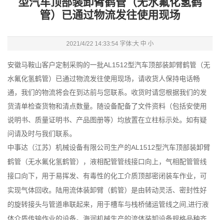
型汽车顶部装卸臂鹤管（无水氟化氢鹤
管）已通过物流发往使用现场
2021/4/22 14:33:54 字体:
大
中
小
安徽马鞍山
客户定制采购的一批AL1512型汽车顶部装卸臂鹤管（无
水氟化氢鹤管
）已通过物流发往使用现场，请收货人保持电话畅
通，我们的物流将会在到达前与您联系。收货时请您根据我们的发
货清单检查货物和清点数量。随设备配备了文件资料（包括安使用
说明书、质量证明书、产品图册等）均放置在立柱标示处。如有疑
问请及时与我们联系。
中事达（江苏）机械设备有限公司生产的
AL1512型汽车顶部装卸臂
鹤管（无水氟化氢鹤管
）
，液相配管管线接口向上，气相配管管线
接口向下，用于易挥发、有毒性的化工介质顶部密闭装车作业，可
实现气体回收。陆用流体装卸臂（鹤管）是由转动灵活、密封性好
的旋转接头与管道串联起来，用于槽车与栈桥储运管线之间,进行液
体介质传输作业的设备。海润机械生产的流体装卸设备规格品种齐