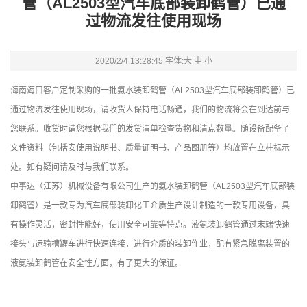
管（AL2503型汽车底部装卸鹤管）已通
过物流发往使用现场
2020/2/4 13:28:45 字体:
大
中
小
海南海口客户定制采购的一批氨水装卸鹤管（AL2503型汽车底部装卸鹤管）已
通过物流发往使用现场，请收货人保持电话畅通，我们的物流将会在到达前与
您联系。收货时请您根据我们的发货清单检查货物和清点数量。随设备配备了
文件资料（包括安使用说明书、质量证明书、产品图册等）均放置在立柱标示
处。如有疑问请及时与我们联系。
中事达（江苏）机械设备有限公司生产的氨水装卸鹤管（AL2503型汽车底部装
卸鹤管）是一款专为汽车底部装卸化工介质生产设计制造的一款专用设备，具
有操作灵活，密封性能好，使用安全可靠等特点。液氨装卸鹤管通过末端快速
接头与运输槽罐车进行快速连接，进行介质的装卸作业，配有紧急脱离装置的
液氨装卸鹤管在安全性方面，有了更大的保证。