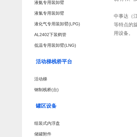
液氨专用装卸臂
液氯专用装卸臂
中事达（
液化气专用装卸臂(LPG)
等特点的
用设备。
AL2402下装鹤管
低温专用装卸臂(LNG)
活动梯栈桥平台
活动梯
钢制栈桥(台)
罐区设备
组装式内浮盘
储罐附件