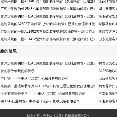
定制采购的一批AL1401汽车顶部装车鹤管（废油鹤管）已通过物流发往使用
江苏沭阳客户
厂客户采购的AL2543汽车底部密闭装卸鹤管（氯酸钠鹤管）已通过物流发往
湖北襄阳客
客户定制采购的一批AL1401顶部装车鹤管（燃料油鹤管）已通过物流发往使
海南省定安
定制采购的A2302下装鹤管（汽油装车鹤管）已通过物流发往使用现场
安徽马鞍山
定制采购的一批AL1402汽车顶部装车鹤管(装油鹤管)已通过物流发往使用现场
西昌市客户
定制采购的一批AL1412型汽车顶部装卸臂鹤管（液碱鹤管）已通过物流发往
山东无棣客
趣的信息
客户定制采购的一批AL1401顶部装车鹤管（燃料油鹤管）已通过物流发往使
鹤管该怎么
引发的事故给我们的警示
AL2503
生产厂家——中事达（江苏）机械设备有限公司
山西长治客户
采购的一批液氯装车用AL1512装车鹤管已通过物流发往使用现场
鹤管养护知
行业中有哪些分类？——中事达（江苏）机械设备有限公司
河南省偃师
用 LNG低温鹤管?_中事达（江苏）机械设备有限公司
河南新乡客
版权所有：中事达（江苏）机械设备有限公司