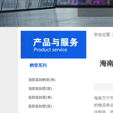
所在位置:
海南
鹤管系列
顶部装卸鹤管(单)
顶部装卸臂(双)
底部装卸臂(单)
海南万宁
的物流将
底部装卸臂(双)
说明书、