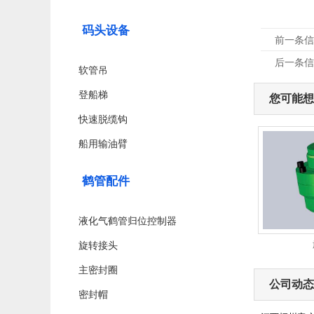
码头设备
前一条信
后一条信
软管吊
登船梯
您可能想
快速脱缆钩
船用输油臂
鹤管配件
液化气鹤管归位控制器
旋转接头
主密封圈
公司动态
密封帽